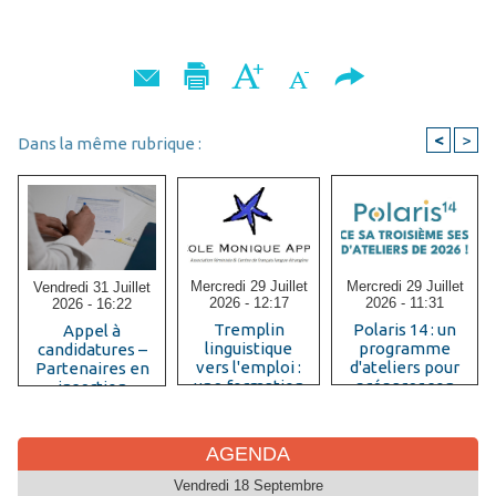
<
>
Dans la même rubrique :
Mercredi 29 Juillet
Mercredi 29 Juillet
Vendredi 31 Juillet
2026 - 12:17
2026 - 11:31
2026 - 16:22
Tremplin
Polaris 14 : un
Appel à
linguistique
programme
candidatures –
vers l'emploi :
d'ateliers pour
Partenaires en
une formation
préparer son
insertion
B1+ pour les
insertion
professionnelle
femmes
professionnelle
Maison des
immigrées
réfugiés – Paris
AGENDA
diplômées
19
Vendredi 18 Septembre