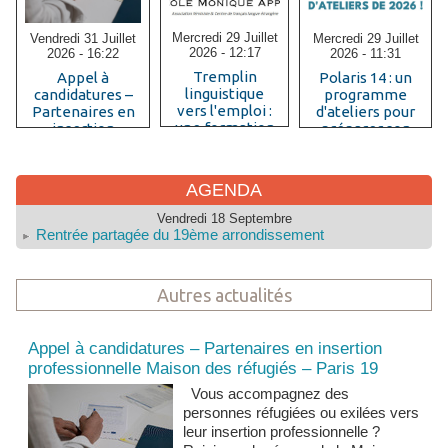
Mercredi 29 Juillet
Mercredi 29 Juillet
Vendredi 31 Juillet
2026 - 12:17
2026 - 11:31
2026 - 16:22
Tremplin
Polaris 14 : un
Appel à
linguistique
programme
candidatures –
vers l'emploi :
d'ateliers pour
Partenaires en
une formation
préparer son
insertion
B1+ pour les
insertion
professionnelle
femmes
professionnelle
Maison des
immigrées
réfugiés – Paris
AGENDA
diplômées
19
Vendredi 18 Septembre
Rentrée partagée du 19ème arrondissement
Autres actualités
Actualités et news
Appel à candidatures – Partenaires en insertion
professionnelle Maison des réfugiés – Paris 19
Vous accompagnez des
personnes réfugiées ou exilées vers
leur insertion professionnelle ?