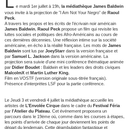
L
e mardi 1er juillet à 19h,
la médiathèque James Baldwin
vous invite à la projection de "I Am Not Your Negro" de
Raoul
Peck
.
A travers les propos et les écrits de l’écrivain noir américain
James Baldwin
,
Raoul Peck
propose un film qui revisite les
luttes sociales et politiques des Afro-Américains au cours de
ces dernières décennies. Une réflexion intime sur la société
américaine, en écho à la réalité française. Les mots de
James
Baldwin
sont lus par
JoeyStarr
dans la version française et
par
Samuel L. Jackson
dans la version américaine. La
projection sera suivie d'une mini conférence thématique animée
par
Didier Boudet
: Baldwin et les leaders des droits civiques
MalcolmX
et
Martin Luther King.
Film en VOSTF (version originale sous-titrée français).
Présence d'interprètes LSF pour la partie conférence.
Le Jeudi 3 et vendredi 4 juillet la médiathèque accueille les
artistes de
L’Envolée Cirque
dans le cadre du
Festival Féria
par
l'Atelier du Plateau
. Cet événement proposera un
parcours dans le 19ème où, comme dans les courses à étapes,
les points d’arrivée de chaque jour deviennent les points de
départ du lendemain. Cette déambulation fantastique et