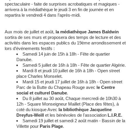
spectaculaire - faite de surprises acrobatiques et magiques -
arrivera à la médiathèque le jeudi 3 en fin de journée et en
repartira le vendredi 4 dans l’après-midi.
Aux mois de juillet et août,
la médiathèque James Baldwin
sortira de ses murs et proposera des temps de lecture et des
activités dans les espaces publics du 19ème arrondissement et
lors d’événements festifs :
Samedi 14 juin de 15h à 18h - Fête de quartier
Danube.
Samedi 5 juillet de 16h à 18h - Fête de quartier Algérie.
Mardi 8 et jeudi 10 juillet de 16h à 18h - Open street
place Charles Monselet.
Mardi 15 et jeudi 17 juillet de 16h à 18h - Open street
Parc de la Butte du Chapeau Rouge avec
le Centre
social et culturel Danube
.
Du 8 juillet au 30 août, Chaque mercredi de 10h30 à
12h - Square Monseigneur Maillet (Place des fêtes), à
coté du kiosque Avec
la bibliothèque Jacqueline
Dreyfus-Weill
et les bénévoles de l'association
L.I.R.E.
Samedi 19 juillet et samedi 2 août matin - Bassin de la
Villette pour
Paris Plage
.