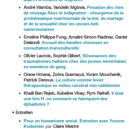
André Wamba, Vandelin Mgbwa
,
Privation des rites
de veuvage Akus et indignation : résurgence de la
problématique matrimoniale de la dot, du mariage
et de la sexualité chez les veuves béti
camerounaises
Emeline Philippe Fong, Amalini Simon-Radinez, Daniel
Delanoë
,
Accueil des familles chinoises en
consultation transculturelle
Olivier Lacroix, Sophie Gilbert
,
Résonances des
traumatismes haïtiens chez des jeunes montréalais
ex-membres de gang
Orane Hmana, Zohra Guerraoui, Yoram Mouchenik,
Patrick Denoux
,
La culture comme levier
thérapeutique en milieu carcéral néo-calédonien
Khalil Ben Rejeb, Aubeline Vinay, Rym Rafrafi
,
Il était
une fois H. ou comment se fabriquent des
djihadistes ?
• Entretien
Pour un humanisme sexué. Entretien avec Yvonne
Knibiehler
par
Claire Mestre