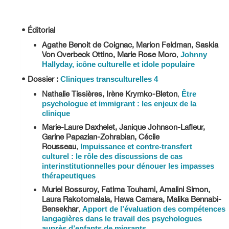
• Éditorial
Agathe Benoit de Coignac, Marion Feldman, Saskia
Von Overbeck Ottino, Marie Rose Moro
,
Johnny
Hallyday, icône culturelle et idole populaire
•
Dossier :
Cliniques transculturelles 4
Nathalie Tissières, Irène Krymko-Bleton
,
Être
psychologue et immigrant : les enjeux de la
clinique
Marie-Laure Daxhelet, Janique Johnson-Lafleur,
Garine Papazian-Zohrabian, Cécile
Rousseau
,
Impuissance et contre-transfert
culturel : le rôle des discussions de cas
interinstitutionnelles pour dénouer les impasses
thérapeutiques
Muriel Bossuroy, Fatima Touhami, Amalini Simon,
Laura Rakotomalala, Hawa Camara, Malika Bennabi-
Bensekhar
,
Apport de l’évaluation des compétences
langagières dans le travail des psychologues
auprès d’enfants de migrants