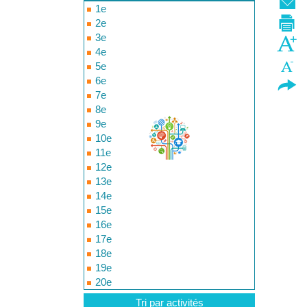
1e
2e
3e
4e
5e
6e
7e
8e
9e
10e
11e
12e
13e
14e
15e
16e
17e
18e
19e
20e
Tri par activités