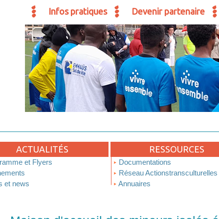
Infos pratiques
Devenir partenaire
ACTUALITÉS
RESSOURCES
ramme et Flyers
Documentations
ements
Réseau Actionstransculturelles
s et news
Annuaires