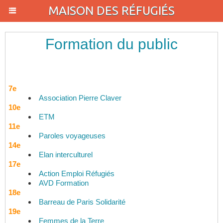
MAISON DES RÉFUGIÉS
Formation du public
7e
Association Pierre Claver
10e
ETM
11e
Paroles voyageuses
14e
Elan interculturel
17e
Action Emploi Réfugiés
AVD Formation
18e
Barreau de Paris Solidarité
19e
Femmes de la Terre