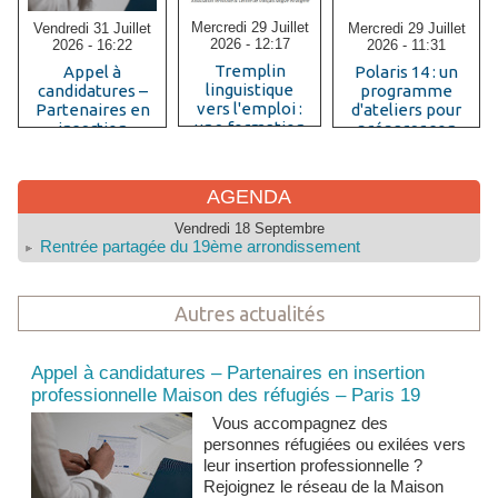
Mercredi 29 Juillet
Mercredi 29 Juillet
Vendredi 31 Juillet
2026 - 12:17
2026 - 11:31
2026 - 16:22
Tremplin
Polaris 14 : un
Appel à
linguistique
programme
candidatures –
vers l'emploi :
d'ateliers pour
Partenaires en
une formation
préparer son
insertion
B1+ pour les
insertion
professionnelle
femmes
professionnelle
Maison des
immigrées
réfugiés – Paris
AGENDA
diplômées
19
Vendredi 18 Septembre
Rentrée partagée du 19ème arrondissement
Autres actualités
Actualités et news
Appel à candidatures – Partenaires en insertion
professionnelle Maison des réfugiés – Paris 19
Vous accompagnez des
personnes réfugiées ou exilées vers
leur insertion professionnelle ?
Rejoignez le réseau de la Maison