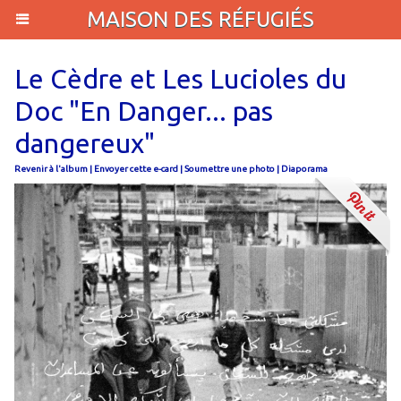
MAISON DES RÉFUGIÉS
Le Cèdre et Les Lucioles du
Doc "En Danger... pas
dangereux"
Revenir à l'album
|
Envoyer cette e-card
|
Soumettre une photo
|
Diaporama