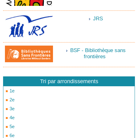
JRS
BSF - Bibliothèque sans
frontières
Tri par arrondissements
1e
2e
3e
4e
5e
6e