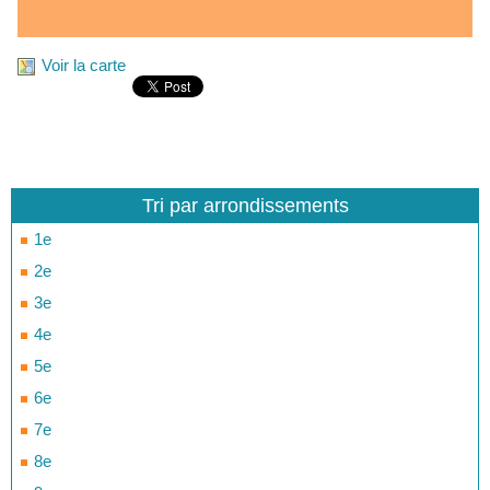
Voir la carte
Tri par arrondissements
1e
2e
3e
4e
5e
6e
7e
8e