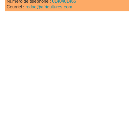
Numéro de téléphone :
0140401465
Courriel :
redac@africultures.com