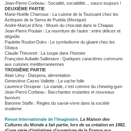
Jean-Pierre Corbeau : Socialité, sociabilité… sauce toujours !
DEUXIÈME PARTIE
Marie-Noëlle Chamoux : La cuisine de la Toussaint chez les
Aztèques de la Sierra de Puebla (Mexique)
André-Marcel d'Ans : Mourir du chocolat dans le Chiapas
Jean-Pierre Poulain : La nourriture de l'autre : entre délices et
dégoûts
Paulette Roulon-Doko : Le symbolisme du gluant chez les
Gbaya
Claude Thévenot : La soupe dans l'histoire
Françoise Aubaile-Sallenave : Quelques caractères communs
aux cuisines méditerranéennes
TROISIÈME PARTIE
Alain Lévy : Diaspora, alimentation
Geneviève Cazes-Vallette : La vache folle
Laurence Ossipow : La viande, c'est comme du chewing-gum
Jean-Pierre Corbeau : Bacchantes mutantes et nouveaux
buveurs
Baronne Staffe : Règles du savoir-vivre dans la société
moderne
Revue Internationale de l'Imaginaire
. La Maison des
Cultures du Monde a fait partie, lors de sa création en 1982,
d'une série d'initiatives d'ouverture de la France aux