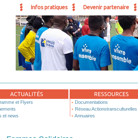
Infos pratiques
Devenir partenaire
ACTUALITÉS
RESSOURCES
ramme et Flyers
Documentations
ements
Réseau Actionstransculturelles
s et news
Annuaires