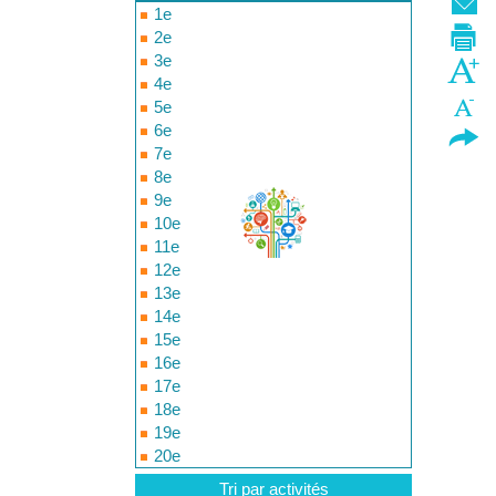
1e
2e
3e
4e
5e
6e
7e
8e
9e
10e
11e
12e
13e
14e
15e
16e
17e
18e
19e
20e
Tri par activités