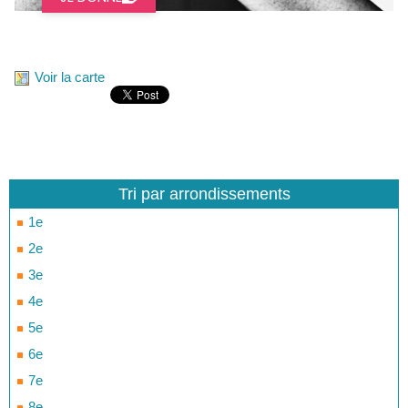
Voir la carte
Tri par arrondissements
1e
2e
3e
4e
5e
6e
7e
8e