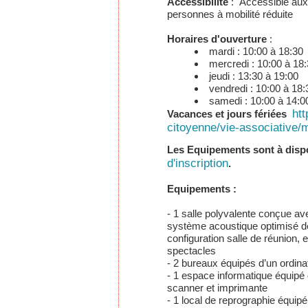
Accessibilité
: Accessible aux
personnes à mobilité réduite
Horaires d'ouverture
:
mardi
 : 
10:00 à 18:30
mercredi :
10:00 à 18
jeudi
 : 
13:30 à 19:00
vendredi :
10:00 à 18:
samedi
 : 
10:00 à 14:0
htt
Vacances et jours fériées
citoyenne/vie-associative/
Les Equipements sont à disp
d'inscription
.
Equipements :
- 1 salle polyvalente conçue a
système acoustique optimisé d
configuration salle de réunion, 
spectacles
- 2 bureaux équipés d’un ordina
- 1 espace informatique équipé 
scanner et imprimante
- 1 local de reprographie équip