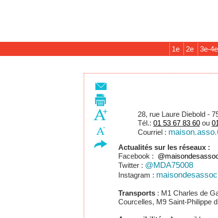
1e
2e
3e-4
28, rue Laure Diebold - 7
Tél.:
01 53 67 83 60
ou
0
maison.asso.
Courriel :
Actualités sur les réseaux :
Facebook :
@maisondesassoci
@MDA75008
Twitter :
maisondesassoci
Instagram :
​Transports
: M1 Charles de Ga
Courcelles, M9 Saint-Philippe 