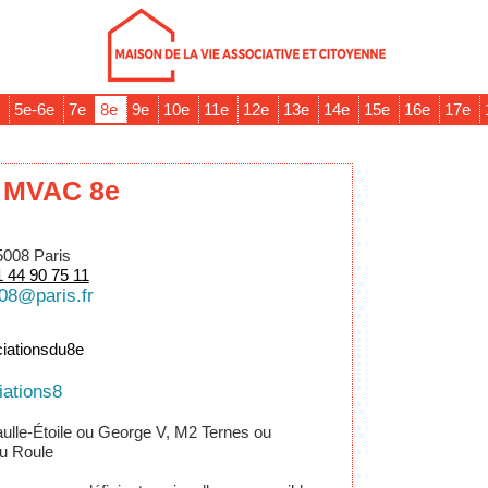
e
5e-6e
7e
8e
9e
10e
11e
12e
13e
14e
15e
16e
17e
MVAC 8e
5008 Paris
1 44 90 75 11
08@paris.fr
ationsdu8e
ations8
ulle-Étoile ou George V, M2 Ternes ou
du Roule