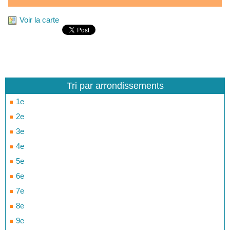
Voir la carte
Tri par arrondissements
1e
2e
3e
4e
5e
6e
7e
8e
9e