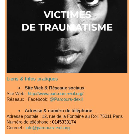
Liens & Infos pratiques
Site Web & Réseaux sociaux
Site Web :
http://www.parcours-exil.org/
Réseaux : Facebook:
@Parcours-dexil
Adresse & numéro de téléphone
Adresse postale : 12, rue de la Fontaine au Roi, 75011 Paris
Numéro de téléphone :
0145333174
Courriel :
info@parcours-exil.org