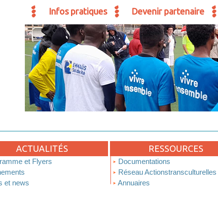
Infos pratiques
Devenir partenaire
ACTUALITÉS
RESSOURCES
ramme et Flyers
Documentations
ements
Réseau Actionstransculturelles
s et news
Annuaires