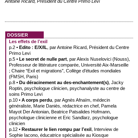
Antoine Ricard, Président du Centre Primo Levi
DOSSIER
Les effets de l’exil
p.2 •
Edito : E/X/IL
, par Antoine Ricard, Président du Centre
Primo Levi
p.5 •
Le secret de nulle part
, par Alexis Nuselovici (Nouss),
Professeur de littérature comparée, Université Aix-Marseille
; Chaire “Exil et migrations”, Collège d’études mondiales
(FMSH, Paris)
p.8 •
Du déracinement au des-enchantement(s)
, Jacky
Roptin, psychologue clinicien, psychanalyste au centre de
soins Primo Levi
p.10 •
A corps perdu
, par Agnès Afnaïm, médecin
généraliste, Marie Daniès, rédactrice en chef, Pamela
Mayot Der Antonian, Beatrice Patsalides Hofmann,
psychologue clinicienne et Eric Sandlarz, psychologue
clinicien
p.12 •
Restaurer le lien rompu par l’exil
, Interview de
Sophie Iacono, éducatrice spécialisée au Kiosque