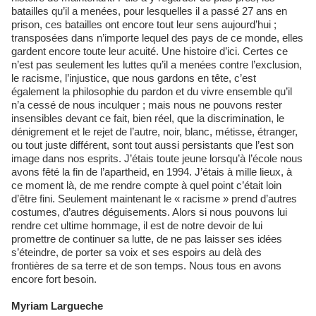
batailles qu’il a menées, pour lesquelles il a passé 27 ans en
prison, ces batailles ont encore tout leur sens aujourd’hui ;
transposées dans n’importe lequel des pays de ce monde, elles
gardent encore toute leur acuité. Une histoire d’ici. Certes ce
n’est pas seulement les luttes qu’il a menées contre l’exclusion,
le racisme, l’injustice, que nous gardons en tête, c’est
également la philosophie du pardon et du vivre ensemble qu’il
n’a cessé de nous inculquer ; mais nous ne pouvons rester
insensibles devant ce fait, bien réel, que la discrimination, le
dénigrement et le rejet de l’autre, noir, blanc, métisse, étranger,
ou tout juste différent, sont tout aussi persistants que l’est son
image dans nos esprits. J’étais toute jeune lorsqu’à l’école nous
avons fêté la fin de l’apartheid, en 1994. J’étais à mille lieux, à
ce moment là, de me rendre compte à quel point c’était loin
d’être fini. Seulement maintenant le « racisme » prend d’autres
costumes, d’autres déguisements. Alors si nous pouvons lui
rendre cet ultime hommage, il est de notre devoir de lui
promettre de continuer sa lutte, de ne pas laisser ses idées
s’éteindre, de porter sa voix et ses espoirs au delà des
frontières de sa terre et de son temps. Nous tous en avons
encore fort besoin.
Myriam Largueche