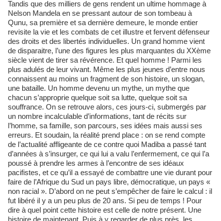
Tandis que des milliers de gens rendent un ultime hommage à
Nelson Mandela en se pressant autour de son tombeau à
Qunu, sa première et sa dernière demeure, le monde entier
revisite la vie et les combats de cet illustre et fervent défenseur
des droits et des libertés individuelles. Un grand homme vient
de disparaitre, l’une des figures les plus marquantes du XXème
siècle vient de tirer sa révérence. Et quel homme ! Parmi les
plus adulés de leur vivant. Même les plus jeunes d’entre nous
connaissent au moins un fragment de son histoire, un slogan,
une bataille. Un homme devenu un mythe, un mythe que
chacun s’approprie quelque soit sa lutte, quelque soit sa
souffrance. On se retrouve alors, ces jours-ci, submergés par
un nombre incalculable d’informations, tant de récits sur
l’homme, sa famille, son parcours, ses idées mais aussi ses
erreurs. Et soudain, la réalité prend place : on se rend compte
de l’actualité affligeante de ce contre quoi Madiba a passé tant
d’années à s’insurger, ce qui lui a valu l’enfermement, ce qui l’a
poussé à prendre les armes à l’encontre de ses idéaux
pacifistes, et ce qu’il a essayé de combattre une vie durant pour
faire de l’Afrique du Sud un pays libre, démocratique, un pays «
non racial ». D’abord on ne peut s’empêcher de faire le calcul : il
fut libéré il y a un peu plus de 20 ans. Si peu de temps ! Pour
dire à quel point cette histoire est celle de notre présent. Une
histoire de maintenant. Puis à y regarder de plus près, les